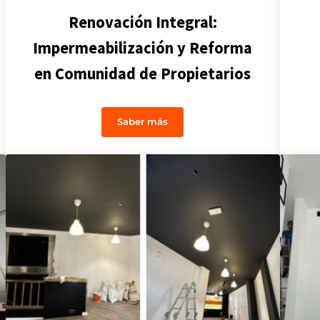
Renovación Integral:
Impermeabilización y Reforma
en Comunidad de Propietarios
Saber más
ad de Propietarios
Renovación Integral: Impermeabiliz