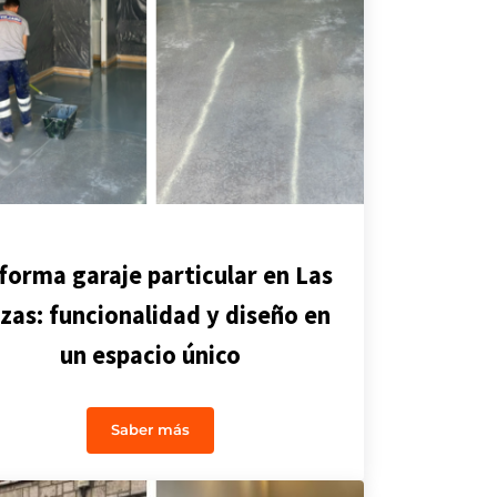
forma garaje particular en Las
zas: funcionalidad y diseño en
un espacio único
Saber más
es cinematográficas: nuevo proyecto en Ajalvir
Reforma garaje particular en Las Rozas: funci