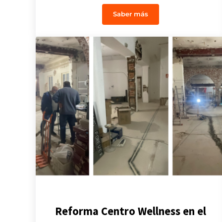
Saber más
Reforma comunidad de prop
Reforma Centro Wellness en el