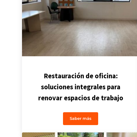
Restauración de oficina:
soluciones integrales para
renovar espacios de trabajo
Saber más
Restauración de oficina: so