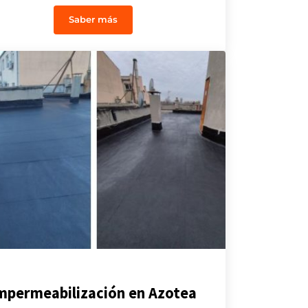
Saber más
en Fuenlabrada
Reforma Pizzería Piccola Napoli: Un Proyecto 
mpermeabilización en Azotea