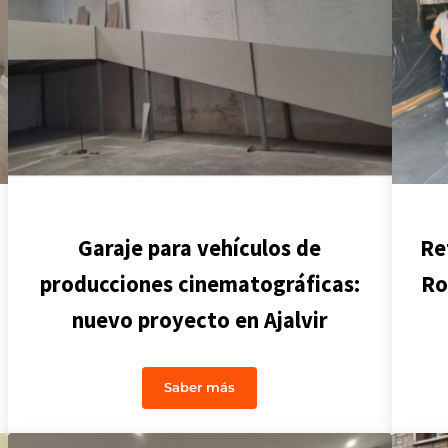
Garaje para vehículos de
Re
producciones cinematográficas:
Ro
nuevo proyecto en Ajalvir
Saber más
luciones integrales para renovar espacios de trabajo
Garaje para vehículos de produccion