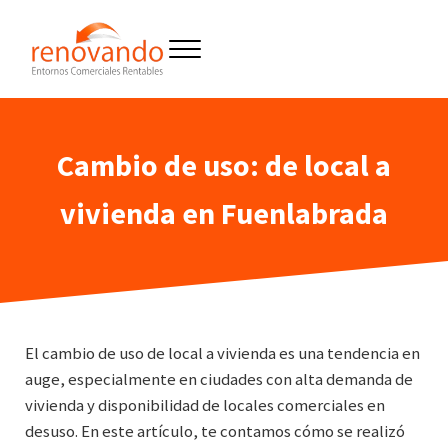
Saltar al contenido principal
Skip to header right navigation
Skip to site footer
Menu
Reformas y construcción de entornos
Renovando entornos
Cambio de uso: de local a
vivienda en Fuenlabrada
El cambio de uso de local a vivienda es una tendencia en
auge, especialmente en ciudades con alta demanda de
vivienda y disponibilidad de locales comerciales en
desuso. En este artículo, te contamos cómo se realizó