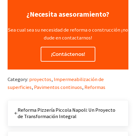
¿Necesita asesoramiento?
Sea cual sea su necesidad de reforma o construcción ¡no
dude en contactarnos!
¡Contáctenos!
Category:
proyectos
,
Impermeabilización de
superficies
,
Pavimentos continuos
,
Reformas
Entrada anterior:
Reforma Pizzería Piccola Napoli: Un Proyecto
de Transformación Integral
Siguiente entrada: