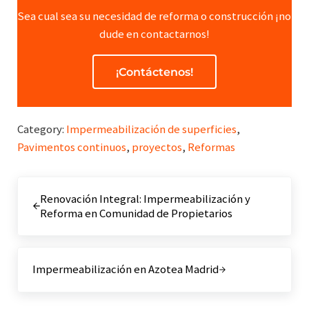
Sea cual sea su necesidad de reforma o construcción ¡no
dude en contactarnos!
¡Contáctenos!
Category:
Impermeabilización de superficies
,
Pavimentos continuos
,
proyectos
,
Reformas
Entrada anterior:
Renovación Integral: Impermeabilización y
Reforma en Comunidad de Propietarios
Siguiente entrada:
Impermeabilización en Azotea Madrid