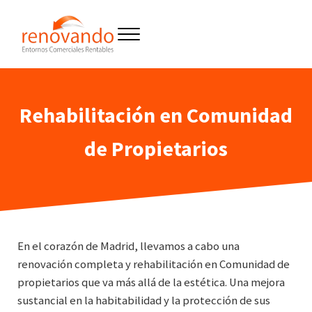
Saltar al contenido principal
Skip to header right navigation
Skip to site footer
Menu
Reformas y construcción de entornos
Renovando entornos
Rehabilitación en Comunidad
de Propietarios
En el corazón de Madrid, llevamos a cabo una
renovación completa y rehabilitación en Comunidad de
propietarios que va más allá de la estética. Una mejora
sustancial en la habitabilidad y la protección de sus