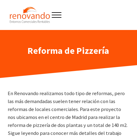
Saltar al contenido principal
Skip to header right navigation
Skip to site footer
Menu
Reformas y construcción de entornos
Renovando entornos
Reforma de Pizzería
En Renovando realizamos todo tipo de reformas, pero
las más demandadas suelen tener relación con las
reformas de locales comerciales. Para este proyecto
nos ubicamos en el centro de Madrid para realizar la
reforma de pizzería de dos plantas y un total de 140 m2.
Sigue leyendo para conocer más detalles del trabajo