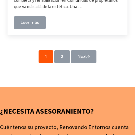
completa y rehabilitación en Comunidad de propietarios
que va más allá de la estética. Una …
Leer más
Rehabilitación en Comunidad de Propietarios
1
2
Next
Página
Página
¿NECESITA ASESORAMIENTO?
Cuéntenos su proyecto, Renovando Entornos cuenta